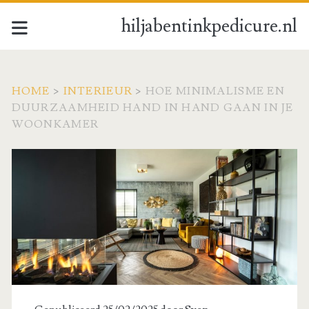
hiljabentinkpedicure.nl
HOME
>
INTERIEUR
>
HOE MINIMALISME EN
DUURZAAMHEID HAND IN HAND GAAN IN JE
WOONKAMER