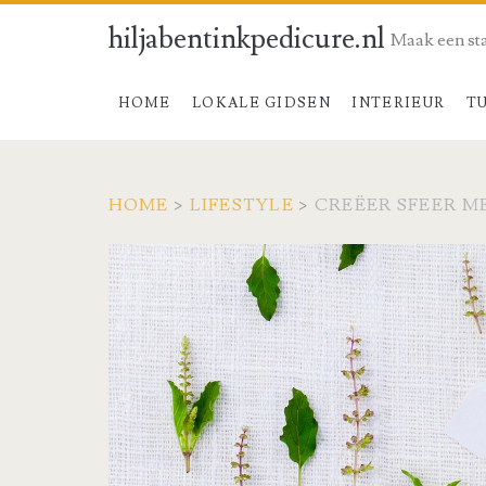
hiljabentinkpedicure.nl
Maak een st
HOME
LOKALE GIDSEN
INTERIEUR
T
HOME
>
LIFESTYLE
>
CREËER SFEER M