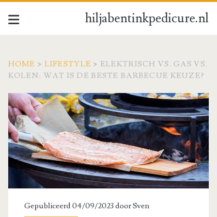
hiljabentinkpedicure.nl
HOME
>
LIFESTYLE
>
ELEKTRISCH VS. GAS VS.
KOLEN: WAT IS DE BESTE BARBECUE KEUZE?
Gepubliceerd 04/09/2023 door
Sven